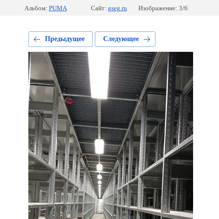
Альбом:
PUMA
Сайт:
gseg.ru
Изображение: 3/6
Предыдущее
Следующее